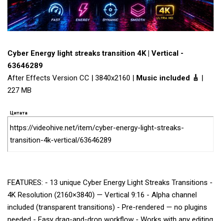
Cyber Energy light streaks transition 4K | Vertical -
63646289
After Effects Version CC | 3840x2160 |
Music included 🎸
|
227 MB
Цитата
https://videohive.net/item/cyber-energy-light-streaks-
transition-4k-vertical/63646289
FEATURES: - 13 unique Cyber Energy Light Streaks Transitions -
4K Resolution (2160×3840) — Vertical 9:16 - Alpha channel
included (transparent transitions) - Pre-rendered — no plugins
needed - Easy drag-and-drop workflow - Works with any editing