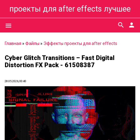
проекты для after effects лучшее
search
person
menu
Главная
»
Файлы
»
Эффекты проекты для after effects
Cyber Glitch Transitions – Fast Digital
Distortion FX Pack - 61508387
28.05.2026, 00:40