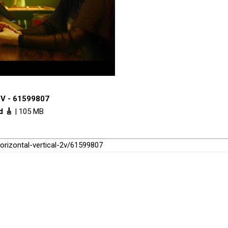
 2V - 61599807
d 🎸
| 105 MB
-horizontal-vertical-2v/61599807