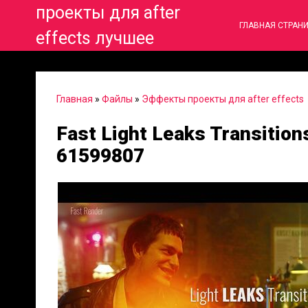
проекты для after
ГЛАВНАЯ СТРАН
effects лучшее
Главная
»
Файлы
»
Эффекты проекты для after effects
Fast Light Leaks Transitions
61599807