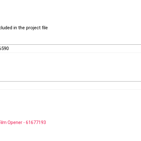
uded in the project file
66590
Film Opener - 61677193