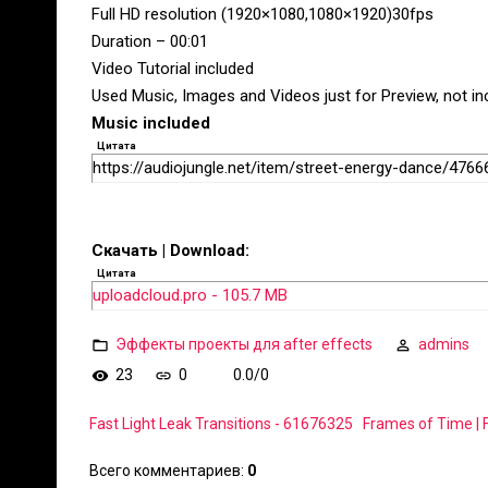
Full HD resolution (1920×1080,1080×1920)30fps
Duration – 00:01
Video Tutorial included
Used Music, Images and Videos just for Preview, not incl
Music included
Цитата
https://audiojungle.net/item/street-energy-dance/476
Скачать | Download:
Цитата
uploadcloud.pro - 105.7 MB
Эффекты проекты для after effects
admins
23
0
0.0
/
0
Fast Light Leak Transitions - 61676325
Frames of Time | 
Всего комментариев
:
0