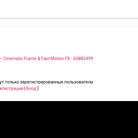
s – Cinematic Frame & Fast Motion FX - 60882499
т только зарегистрированные пользователи.
егистрация
|
Вход
]