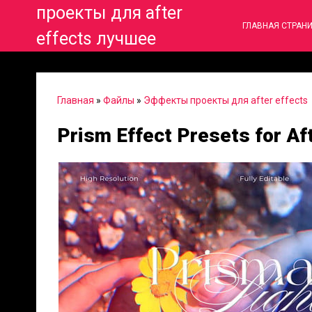
проекты для after
ГЛАВНАЯ СТРАН
effects лучшее
Главная
»
Файлы
»
Эффекты проекты для after effects
Prism Effect Presets for Af