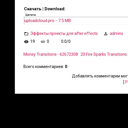
Скачать | Download:
Цитата
uploadcloud.pro - 7.5 MB
Эффекты проекты для after effects
admins
19
0
0.0
/
0
Money Transitions - 62672308
20 Fire Sparks Transition
Всего комментариев
:
0
Добавлять комментарии могу
[
Р