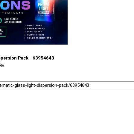
ispersion Pack - 63954643
8MB
inematic-glass-light-dispersion-pack/63954643