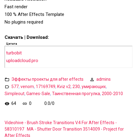
Fast render
100 % After Effects Template
No plugins required
Скачать | Download:
Цитата
turbobit
uploadcloud.pro
Эффекты проекты для after effects
admins
577
,
venom
,
17169749
,
Kviz v2
,
230
,
умирающих
,
Simpleout
,
Games-Sale
,
Таинственная прогулка
,
2000-2010
64
0
0.0
/
0
Videohive - Brush Stroke Transitions V.4 For After Effects -
58310197
MA - Shutter Door Transition 3514009 - Project for
After Effects