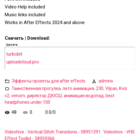
Video Help included
Music links included
Works in After Effects 2024 and above
Скачать | Download:
Цитата
turbobit
uploadcloud.pro
Эффекты проекты для after effects
admins
Таинственная прогулка
,
лето анимация
,
230
,
Viļņas
,
Kviz
v2
,
venom
,
директор ДЮСШ
,
анимация водопад
,
best
headphones under 100
48
0
0.0
/
0
Videohive - Vertical Glitch Transitions - 58951391
Videohive - VHS
Effect Toolkit - 58959366