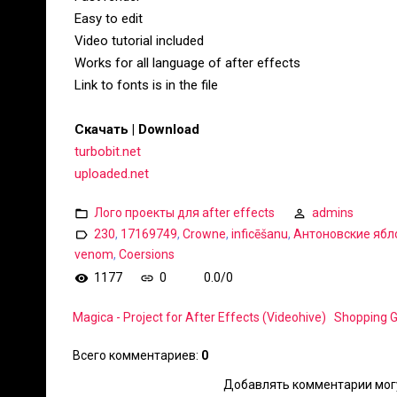
Easy to edit
Video tutorial included
Works for all language of after effects
Link to fonts is in the file
Скачать | Download
turbobit.net
uploaded.net
Лого проекты для after effects
admins
230
,
17169749
,
Crowne
,
inficēšanu
,
Антоновские ябл
venom
,
Coersions
1177
0
0.0
/
0
Magica - Project for After Effects (Videohive)
Shopping Gi
Всего комментариев
:
0
Добавлять комментарии могу