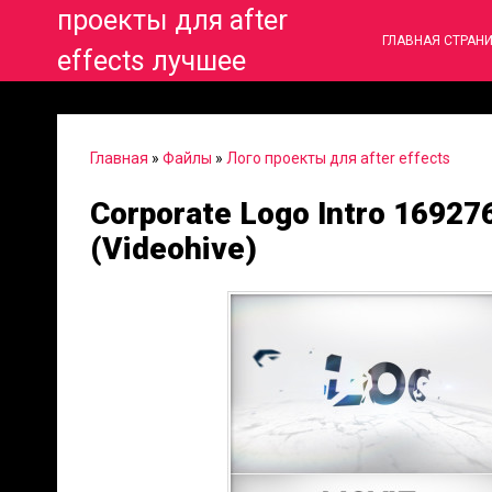
проекты для after
ГЛАВНАЯ СТРАН
effects лучшее
Главная
»
Файлы
»
Лого проекты для after effects
Corporate Logo Intro 169276
(Videohive)