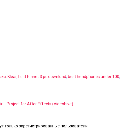
оки
,
Klear
,
Lost Planet 3 pc download
,
best headphones under 100
,
rl - Project for After Effects (Videohive)
т только зарегистрированные пользователи.