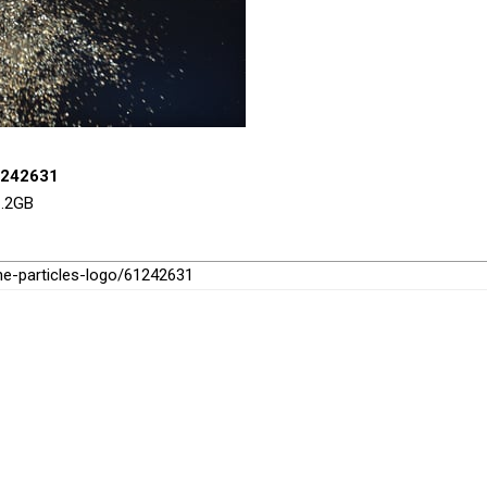
61242631
1.2GB
ine-particles-logo/61242631