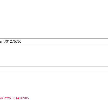
dent/31275750
wk Intro - 61436985