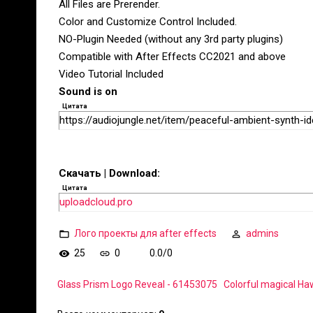
All Files are Prerender.
Color and Customize Control Included.
NO-Plugin Needed (without any 3rd party plugins)
Compatible with After Effects CC2021 and above
Video Tutorial Included
Sound is on
Цитата
https://audiojungle.net/item/peaceful-ambient-synth-i
Скачать | Download:
Цитата
uploadcloud.pro
Лого проекты для after effects
admins
25
0
0.0
/
0
Glass Prism Logo Reveal - 61453075
Colorful magical Ha