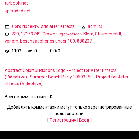
turbobit.net
uploaded.net
Лого проекты для after effects
admins
230
,
17169749
,
Crowne
,
ფანჯარაში
,
Klear
,
Strumentali II
,
venom
,
best headphones under 100
,
880207
1102
0
0.0
/
0
Abstract Colorful Ribbons Logo - Project for After Effects
(Videohive)
Summer Beach Party 19693953 - Project for After
Effects (Videohive)
Всего комментариев
:
0
Добавлять комментарии могут только зарегистрированные
пользователи.
[
Регистрация
|
Вход
]