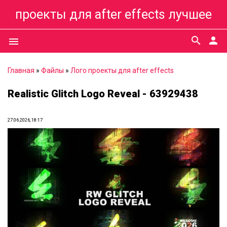
проекты для after effects лучшее
search
person
menu
Главная
»
Файлы
»
Лого проекты для after effects
Realistic Glitch Logo Reveal - 63929438
27.06.2026, 18:17