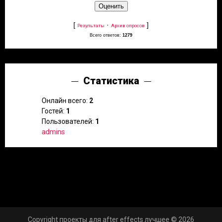
[
·
]
Результаты
Архив опросов
Всего ответов:
1279
Статистика
Онлайн всего:
2
Гостей:
1
Пользователей:
1
admins
Copyright проекты для after effects лучшее © 2026