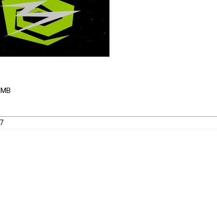
5 MB
67