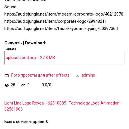
Sound
https://audiojungle.net/item/modern-corporate-logo/48212070
https://audiojungle.net/item/corporate-logo/29948211
https://audiojungle.net/item/fast-keyboard-typing/60397364
Скачать | Download:
Цитата
uploadcloud.pro - 27.3 MB
Лого проекты для after effects
admins
28
0
0.0
/
0
Light Line Logo Reveal - 62610885
Technology Logo Animation -
62561966
Всего комментариев
:
0