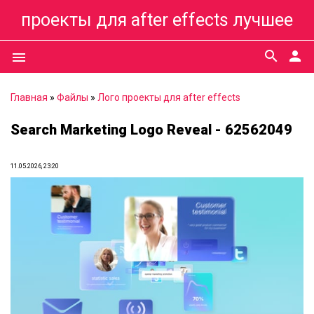
проекты для after effects лучшее
search
person
menu
Главная
»
Файлы
»
Лого проекты для after effects
Search Marketing Logo Reveal - 62562049
11.05.2026, 23:20