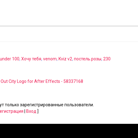
under 100
,
Хочу тебя
,
venom
,
Kviz v2
,
постель.розы
,
230
Out City Logo for After Effects - 58337168
т только зарегистрированные пользователи.
егистрация
|
Вход
]