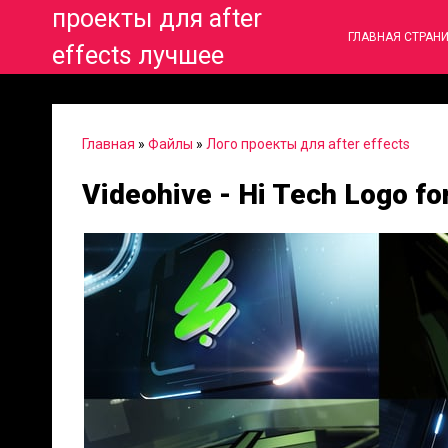
проекты для after
ГЛАВНАЯ СТРАН
effects лучшее
Главная
»
Файлы
»
Лого проекты для after effects
Videohive - Hi Tech Logo fo