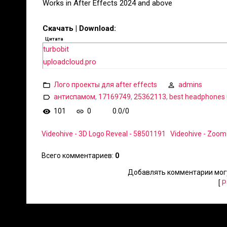
Works in After Effects 2024 and above
Скачать | Download:
Цитата
turbobit
uploadcloud.pro
Лого проекты для after effects
admins
антиспамом
,
17169749
,
25362113
,
best headphones 
101
0
0.0
/
0
Videohive - 3D Logo Reveal - 58501191
Videohive - Zoom 
Всего комментариев
:
0
Добавлять комментарии могу
[
Р