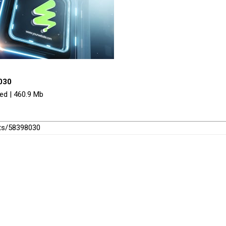
8030
red | 460.9 Mb
cts/58398030