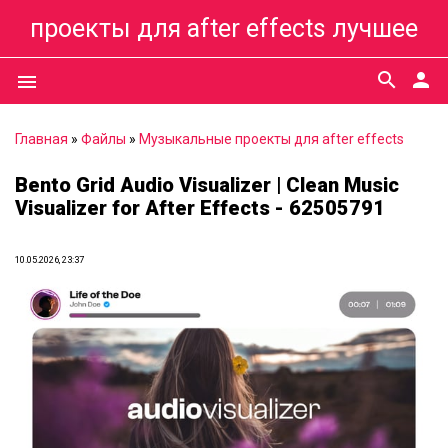
проекты для after effects лучшее
search
person
menu
Главная
»
Файлы
»
Музыкальные проекты для after effects
Bento Grid Audio Visualizer | Clean Music
Visualizer for After Effects - 62505791
10.05.2026, 23:37