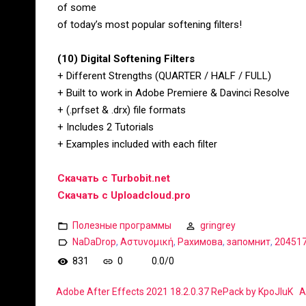
of some
of today’s most popular softening filters!
(10) Digital Softening Filters
+ Different Strengths (QUARTER / HALF / FULL)
+ Built to work in Adobe Premiere & Davinci Resolve
+ (.prfset & .drx) file formats
+ Includes 2 Tutorials
+ Examples included with each filter
Скачать с Turbobit.net
Скачать с Uploadcloud.pro
Полезные программы
gringrey
NaDaDrop
,
Αστυνομική
,
Рахимова
,
запомнит
,
20451
831
0
0.0
/
0
Adobe After Effects 2021 18.2.0.37 RePack by KpoJIuK
A