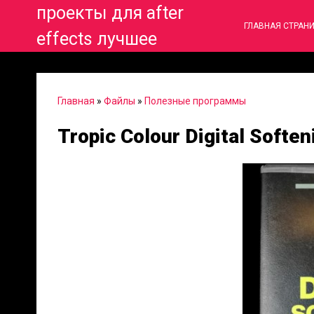
проекты для after
ГЛАВНАЯ СТРАН
effects лучшее
Главная
»
Файлы
»
Полезные программы
Tropic Colour Digital Soften