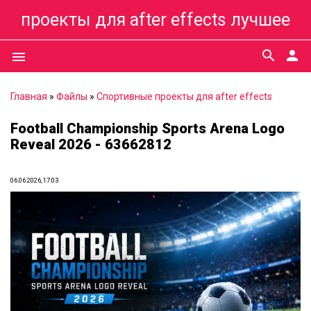
проекты для after effects лучшее
search
person
menu
Главная
»
Файлы
»
Спортивные проекты для after effects
Football Championship Sports Arena Logo
Reveal 2026 - 63662812
06.06.2026, 17:03