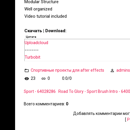
Modular Structure
Well organized
Video tutorial included
Скачать | Download:
Цитата
Uploadcloud
--------
Turbobit
Спортивные проекты для after effects
admins
23
0
0.0
/
0
Sport - 64028286
Road To Glory - Sport Brush Intro - 64
Всего комментариев
:
0
Добавлять комментарии могу
[
Р