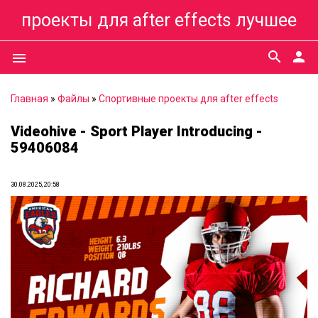
проекты для after effects лучшее
search
person
menu
Главная
»
Файлы
»
Спортивные проекты для after effects
Videohive - Sport Player Introducing -
59406084
30.08.2025, 20:58