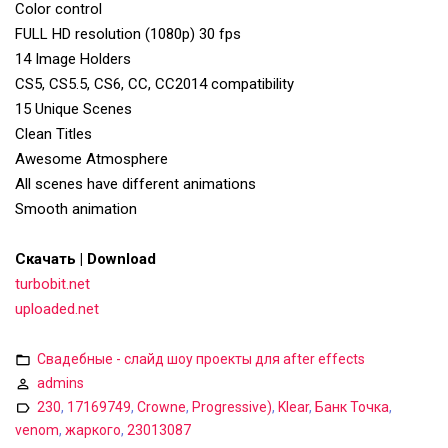
Color control
FULL HD resolution (1080p) 30 fps
14 Image Holders
CS5, CS5.5, CS6, CC, CC2014 compatibility
15 Unique Scenes
Clean Titles
Awesome Atmosphere
All scenes have different animations
Smooth animation
Скачать | Download
turbobit.net
uploaded.net
Свадебные - слайд шоу проекты для after effects
admins
230
,
17169749
,
Crowne
,
Progressive)
,
Klear
,
Банк Точка
,
venom
,
жаркого
,
23013087