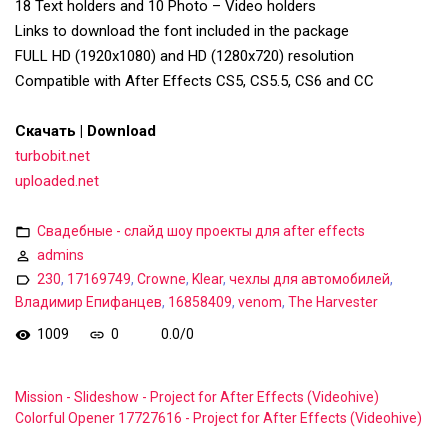
18 Text holders and 10 Photo – Video holders
Links to download the font included in the package
FULL HD (1920x1080) and HD (1280x720) resolution
Compatible with After Effects CS5, CS5.5, CS6 and CC
Скачать | Download
turbobit.net
uploaded.net
Свадебные - слайд шоу проекты для after effects
admins
230
,
17169749
,
Crowne
,
Klear
,
чехлы для автомобилей
,
Владимир Епифанцев
,
16858409
,
venom
,
The Harvester
1009
0
0.0
/
0
Mission - Slideshow - Project for After Effects (Videohive)
Colorful Opener 17727616 - Project for After Effects (Videohive)