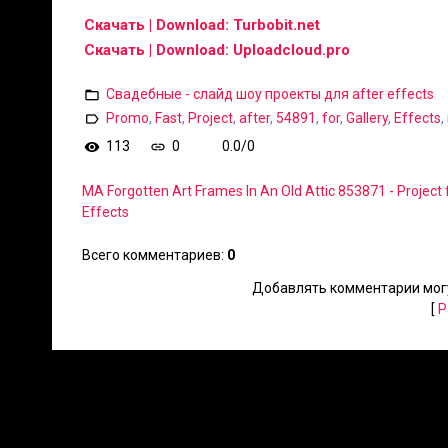
Скачать | Download: Turbobit.net
Скачать | Download: Uploadcloud.pro
Свадебные - слайд шоу проекты для after effects
Promo
,
Fast
,
Project
,
after
,
54891
,
for
,
Gallery
,
Effects
,
113
0
0.0
/
0
MA Forgotten Art Frames In An Old Attic 853871 - Project 
Effects
Всего комментариев
:
0
Добавлять комментарии могу
[
Р