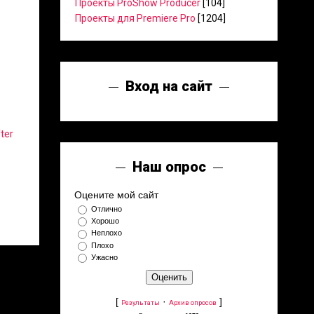
Проекты ProShow Producer
[104]
Проекты для Premiere Pro
[1204]
Вход на сайт
ter
Наш опрос
Оцените мой сайт
Отлично
Хорошо
Неплохо
Плохо
Ужасно
[
·
]
Результаты
Архив опросов