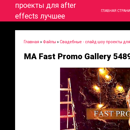
проекты для after
ГЛАВНАЯ СТРАН
effects лучшее
Главная
»
Файлы
»
Свадебные - слайд шоу проекты для 
MA Fast Promo Gallery 54891