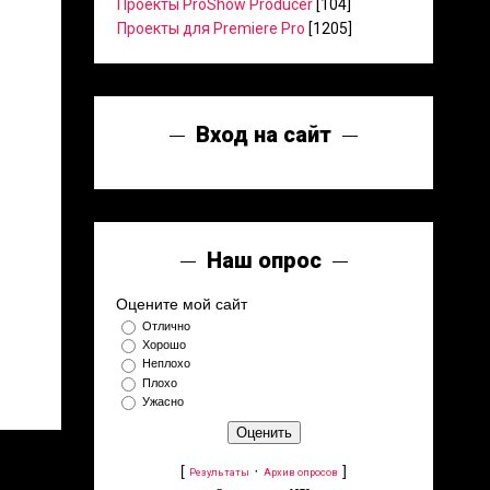
Проекты ProShow Producer
[104]
Проекты для Premiere Pro
[1205]
Вход на сайт
Наш опрос
Оцените мой сайт
Отлично
Хорошо
Неплохо
Плохо
Ужасно
[
·
]
Результаты
Архив опросов