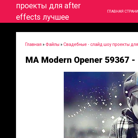
проекты для after
ГЛАВНАЯ СТРАН
effects лучшее
Главная
»
Файлы
»
Свадебные - слайд шоу проекты для 
MA Modern Opener 59367 - P