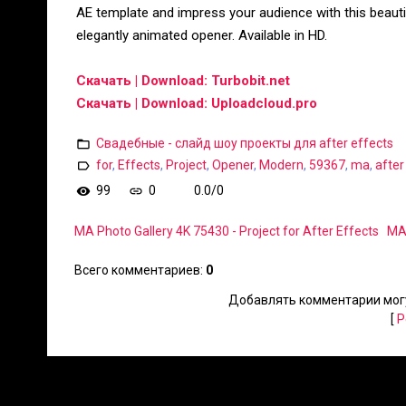
AE template and impress your audience with this beauti
elegantly animated opener. Available in HD.
Скачать | Download: Turbobit.net
Скачать | Download: Uploadcloud.pro
Свадебные - слайд шоу проекты для after effects
for
,
Effects
,
Project
,
Opener
,
Modern
,
59367
,
ma
,
after
99
0
0.0
/
0
MA Photo Gallery 4K 75430 - Project for After Effects
MA 
Всего комментариев
:
0
Добавлять комментарии могу
[
Р