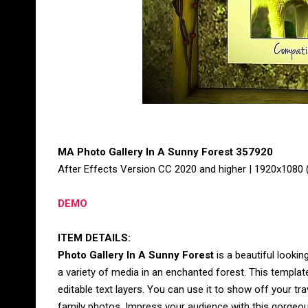
MA Photo Gallery In A Sunny Forest 357920
After Effects Version CC 2020 and higher | 1920x1080 
DEMO
ITEM DETAILS:
Photo Gallery In A Sunny Forest
is a beautiful lookin
a variety of media in an enchanted forest. This templa
editable text layers. You can use it to show off your tra
family photos. Impress your audience with this gorgeou