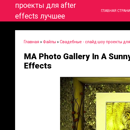
проекты для after
ГЛАВНАЯ СТРАН
effects лучшее
Главная
»
Файлы
»
Свадебные - слайд шоу проекты для 
MA Photo Gallery In A Sunny
Effects