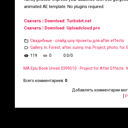
animated AE template. No plugins required.
Скачать | Download: Turbobit.net
Скачать | Download: Uploadcloud.pro
Свадебные - слайд шоу проекты для after effects
Gallery
,
in
,
Forest
,
after
,
sunny
,
ma
,
Project
,
photo
,
for
,
119
0
0.0
/
0
MA Epic Book Unveil 3399510 - Project for After Effects
Всего комментариев
:
0
Добавлять комментарии могу
[
Р