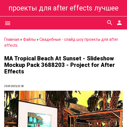
проекты для after effects лучшее
search
person
menu
Главная
»
Файлы
»
Свадебные - слайд шоу проекты для after
effects
MA Tropical Beach At Sunset - Slideshow
Mockup Pack 3688203 - Project for After
Effects
25.09.2025, 02:30