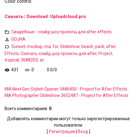
Color control
Скачать | Download: Uploadcloud.pro
Свадебные - слайд шоу проекты для after effects
GOJHA
Sunset
,
mockup
,
ma
,
for
,
Slideshow
,
beach
,
pack
,
after
,
Effects
,
Скачать слайд шоу проекты для after
,
Project
,
tropical
,
3688203
,
at
431
0
0.0
/
0
MA Next Gen Stylish Opener 3486400 - Project for After Effects
MA Photographer Slideshow 3652487 - Project for After Effects
Всего комментариев
:
0
Добавлять комментарии могут только зарегистрированные
пользователи.
[
Регистрация
|
Вход
]