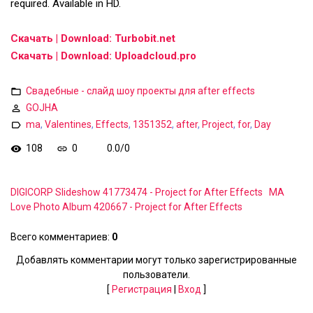
required. Available in HD.
Скачать | Download: Turbobit.net
Скачать | Download: Uploadcloud.pro
Свадебные - слайд шоу проекты для after effects
GOJHA
ma
,
Valentines
,
Effects
,
1351352
,
after
,
Project
,
for
,
Day
108
0
0.0
/
0
DIGICORP Slideshow 41773474 - Project for After Effects
MA
Love Photo Album 420667 - Project for After Effects
Всего комментариев
:
0
Добавлять комментарии могут только зарегистрированные
пользователи.
[
Регистрация
|
Вход
]