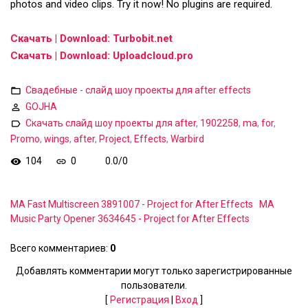
photos and video clips. Try it now! No plugins are required.
Скачать | Download: Turbobit.net
Скачать | Download: Uploadcloud.pro
Свадебные - слайд шоу проекты для after effects
GOJHA
Скачать слайд шоу проекты для after
,
1902258
,
ma
,
for
,
Promo
,
wings
,
after
,
Project
,
Effects
,
Warbird
104
0
0.0
/
0
MA Fast Multiscreen 3891007 - Project for After Effects
MA
Music Party Opener 3634645 - Project for After Effects
Всего комментариев
:
0
Добавлять комментарии могут только зарегистрированные
пользователи.
[
Регистрация
|
Вход
]