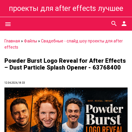
проекты для after effects лучшее
search
person
menu
Главная
»
Файлы
»
Свадебные - слайд шоу проекты для after
effects
Powder Burst Logo Reveal for After Effects
– Dust Particle Splash Opener - 63768400
12.06.2026, 18:33