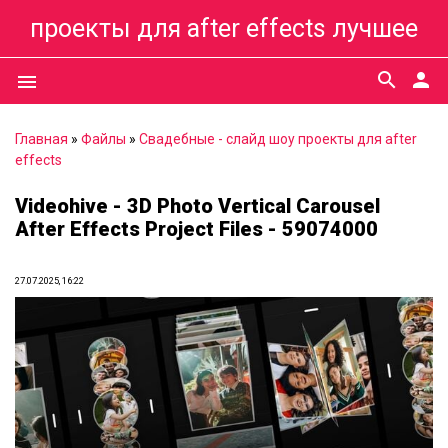
проекты для after effects лучшее
search
person
menu
Главная
»
Файлы
»
Свадебные - слайд шоу проекты для after
effects
Videohive - 3D Photo Vertical Carousel
After Effects Project Files - 59074000
27.07.2025, 16:22