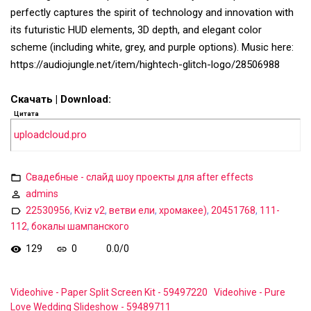
perfectly captures the spirit of technology and innovation with
its futuristic HUD elements, 3D depth, and elegant color
scheme (including white, grey, and purple options). Music here:
https://audiojungle.net/item/hightech-glitch-logo/28506988
Скачать | Download:
Цитата
uploadcloud.pro
Свадебные - слайд шоу проекты для after effects
admins
22530956
,
Kviz v2
,
ветви ели
,
хромакее)
,
20451768
,
111-
112
,
бокалы шампанского
129
0
0.0
/
0
Videohive - Paper Split Screen Kit - 59497220
Videohive - Pure
Love Wedding Slideshow - 59489711