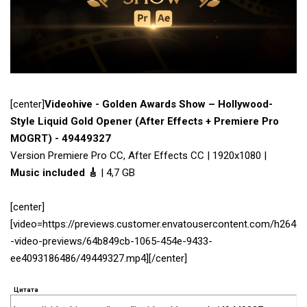
[center]
Videohive - Golden Awards Show – Hollywood-
Style Liquid Gold Opener (After Effects + Premiere Pro
MOGRT) - 49449327
Version Premiere Pro CC, After Effects CC | 1920x1080 |
Music included 🎸
| 4,7 GB
[center]
[video=https://previews.customer.envatousercontent.com/h264
-video-previews/64b849cb-1065-454e-9433-
ee4093186486/49449327.mp4][/center]
Цитата