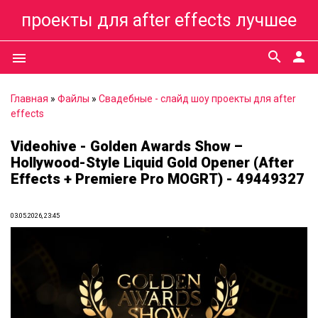
проекты для after effects лучшее
search
person
menu
Главная
»
Файлы
»
Свадебные - слайд шоу проекты для after
effects
Videohive - Golden Awards Show –
Hollywood-Style Liquid Gold Opener (After
Effects + Premiere Pro MOGRT) - 49449327
03.05.2026, 23:45