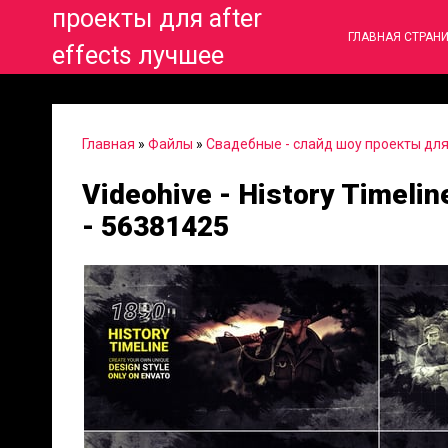
проекты для after
ГЛАВНАЯ СТРАН
effects лучшее
Главная
»
Файлы
»
Свадебные - слайд шоу проекты для 
Videohive - History Timelin
- 56381425