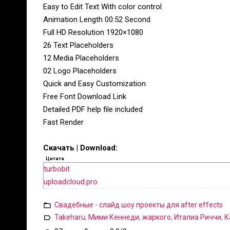
Easy to Edit Text With color control
Animation Length 00:52 Second
Full HD Resolution 1920×1080
26 Text Placeholders
12 Media Placeholders
02 Logo Placeholders
Quick and Easy Customization
Free Font Download Link
Detailed PDF help file included
Fast Render
Скачать | Download:
Цитата
turbobit
uploadcloud.pro
Свадебные - слайд шоу проекты для after effects
Takeharu
,
Мими Кеннеди
,
жаркого
,
Италиа Риччи
,
К