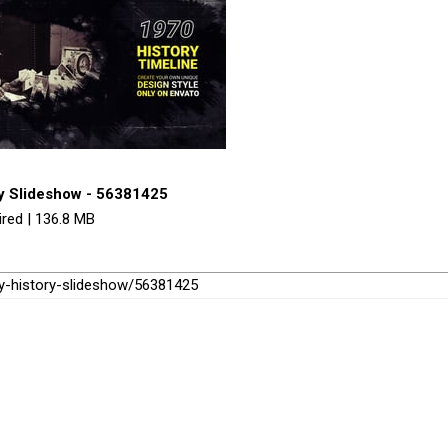
ry Slideshow - 56381425
ired | 136.8 MB
ry-history-slideshow/56381425