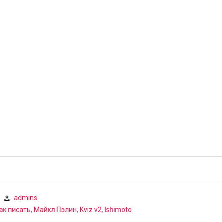
admins
ак писать
,
Майкл Пэлин
,
Kviz v2
,
Ishimoto