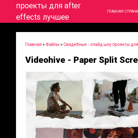
проекты для after
ГЛАВНАЯ СТРАН
effects лучшее
Главная
»
Файлы
»
Свадебные - слайд шоу проекты для 
Videohive - Paper Split Scr