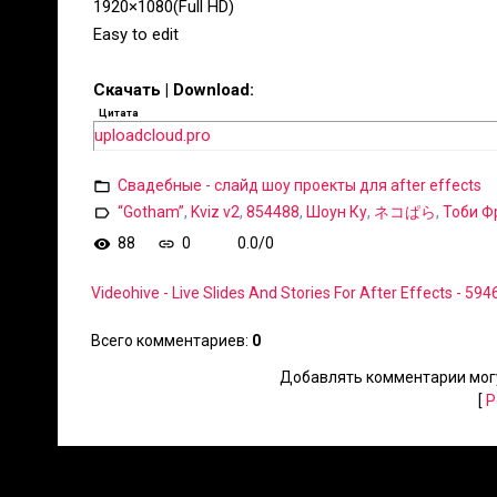
1920×1080(Full HD)
Easy to edit
Скачать | Download:
Цитата
uploadcloud.pro
Свадебные - слайд шоу проекты для after effects
“Gotham”
,
Kviz v2
,
854488
,
Шоун Ку
,
ネコぱら
,
Тоби Ф
88
0
0.0
/
0
Videohive - Live Slides And Stories For After Effects - 59
Всего комментариев
:
0
Добавлять комментарии могу
[
Р