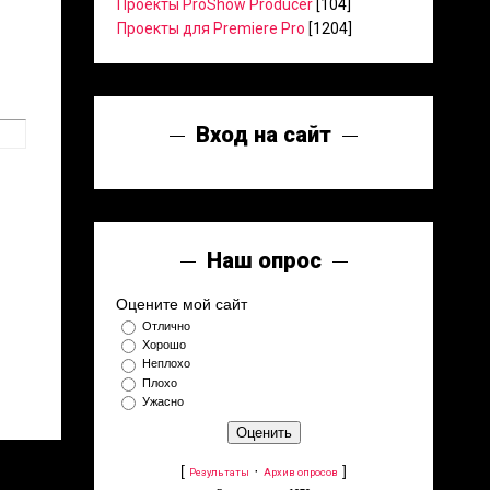
Проекты ProShow Producer
[104]
Проекты для Premiere Pro
[1204]
Вход на сайт
Наш опрос
Оцените мой сайт
Отлично
Хорошо
Неплохо
Плохо
Ужасно
[
·
]
Результаты
Архив опросов