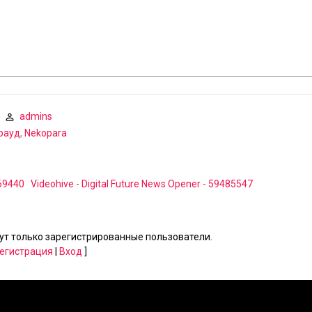
admins
рауд
,
Nekopara
469440
Videohive - Digital Future News Opener - 59485547
т только зарегистрированные пользователи.
егистрация
|
Вход
]