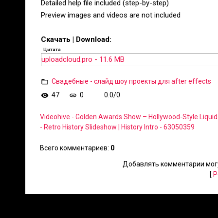
Detailed help file included (step-by-step)
Preview images and videos are not included
Скачать | Download:
Цитата
uploadcloud.pro - 11.6 MB
Свадебные - слайд шоу проекты для after effects
47
0
0.0
/
0
Videohive - Golden Awards Show – Hollywood-Style Liqui
- Retro History Slideshow | History Intro - 63050359
Всего комментариев
:
0
Добавлять комментарии могу
[
Р