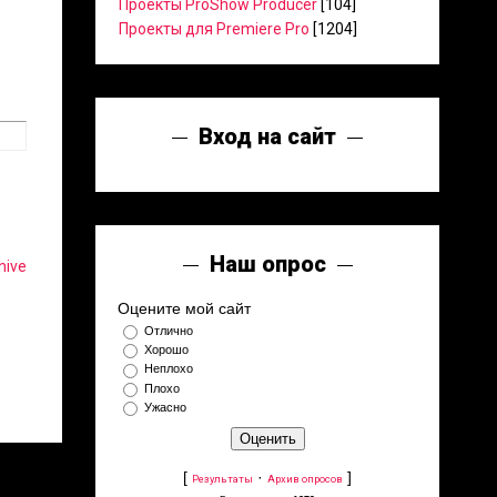
Проекты ProShow Producer
[104]
Проекты для Premiere Pro
[1204]
Вход на сайт
Наш опрос
hive
Оцените мой сайт
Отлично
Хорошо
Неплохо
Плохо
Ужасно
[
·
]
Результаты
Архив опросов