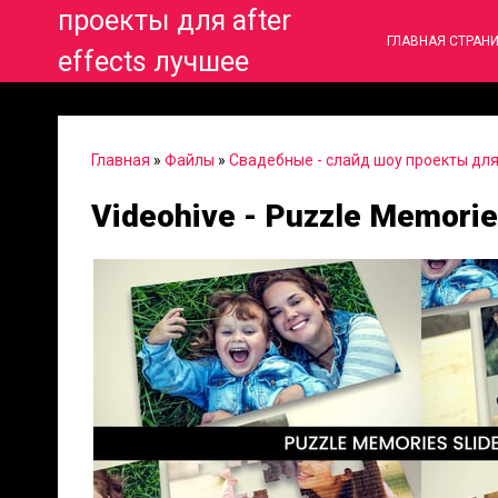
проекты для after
ГЛАВНАЯ СТРАН
effects лучшее
Главная
»
Файлы
»
Свадебные - слайд шоу проекты для 
Videohive - Puzzle Memori