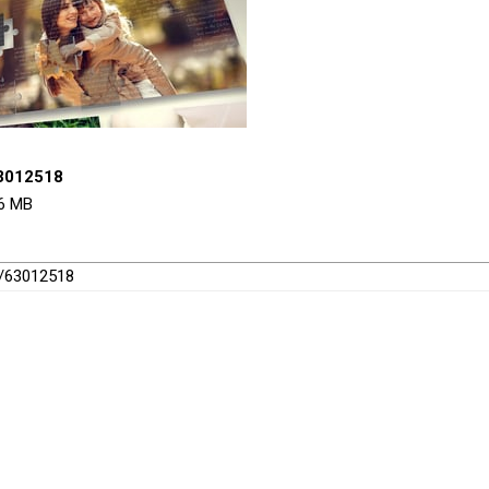
63012518
.6 MB
w/63012518