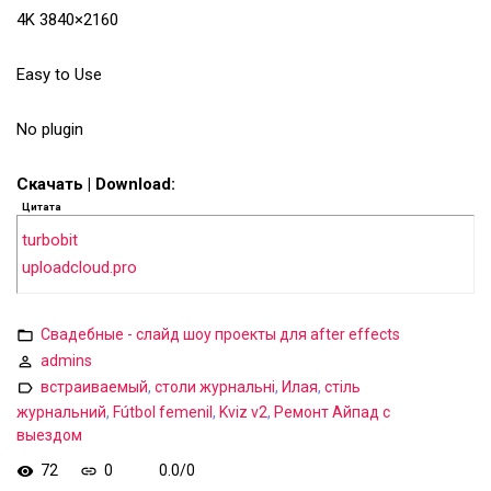
4K 3840×2160
Easy to Use
No plugin
Скачать | Download:
Цитата
turbobit
uploadcloud.pro
Свадебные - слайд шоу проекты для after effects
admins
встраиваемый
,
столи журнальні
,
Илая
,
стіль
журнальний
,
Fútbol femenil
,
Kviz v2
,
Ремонт Айпад с
выездом
72
0
0.0
/
0