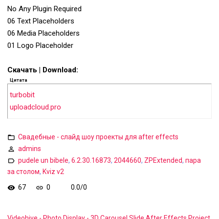
No Any Plugin Required
06 Text Placeholders
06 Media Placeholders
01 Logo Placeholder
Скачать | Download:
Цитата
turbobit
uploadcloud.pro
Свадебные - слайд шоу проекты для after effects
admins
pudele un bibele
,
6.2.30.16873
,
2044660
,
ZPExtended
,
пара
за столом
,
Kviz v2
67
0
0.0
/
0
Videohive - Photo Display - 3D Carousel Slide After Effects Project