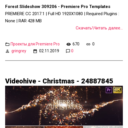
Forest Slideshow 309206 - Premiere Pro Templates
PREMIERE CC 2017.1 | Full HD 1920X1080 | Required Plugins :
None | RAR 428 MB
Скачать\Читать далее...
Проекты для Premiere Pro
670
0
gringrey
02.11.2019
0
Videohive - Christmas - 24887845