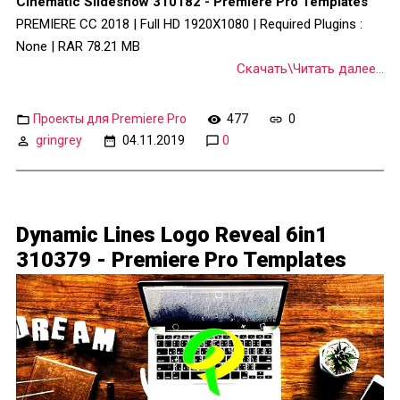
Cinematic Slideshow 310182 - Premiere Pro Templates
PREMIERE CC 2018 | Full HD 1920X1080 | Required Plugins :
None | RAR 78.21 MB
Скачать\Читать далее...
Проекты для Premiere Pro
477
0
gringrey
04.11.2019
0
Dynamic Lines Logo Reveal 6in1
310379 - Premiere Pro Templates