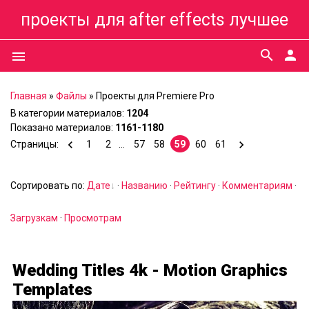
проекты для after effects лучшее
search
person
menu
Главная
»
Файлы
»
Проекты для Premiere Pro
В категории материалов
:
1204
Показано материалов
:
1161-1180
Страницы
:
1
2
...
57
58
59
60
61
Сортировать по
:
Дате
·
Названию
·
Рейтингу
·
Комментариям
·
Загрузкам
·
Просмотрам
Wedding Titles 4k - Motion Graphics
Templates