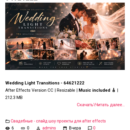
Wedding Light Transitions - 64621222
After Effects Version CC | Resizable |
Music included 🎸
|
212.3 MB
Скачать\Читать далее...
Свадебные - слайд шоу проекты для after effects
6
0
admins
Вчера
0