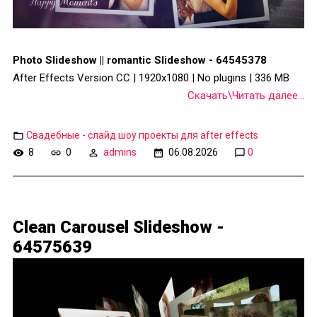
Photo Slideshow || romantic Slideshow - 64545378
After Effects Version CC | 1920x1080 | No plugins | 336 MB
Скачать\Читать далее...
Свадебные - слайд шоу проекты для after effects
8
0
admins
06.08.2026
0
Clean Carousel Slideshow -
64575639