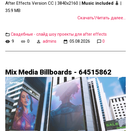
After Effects Version CC | 3840x2160 |
Music included 🎸
|
35.9 MB
Скачать\Читать далее...
Свадебные - слайд шоу проекты для after effects
9
0
admins
05.08.2026
0
Mix Media Billboards - 64515862