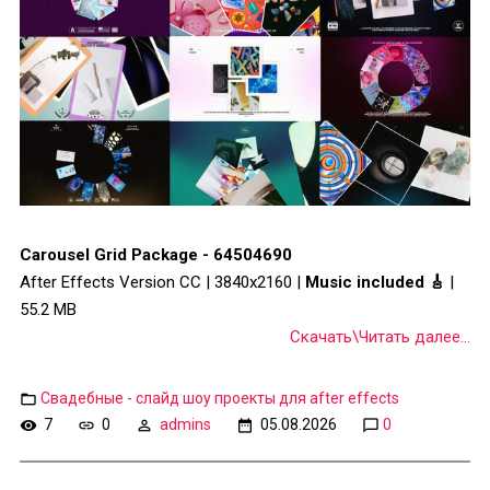
Carousel Grid Package - 64504690
After Effects Version CC | 3840x2160 |
Music included 🎸
|
55.2 MB
Скачать\Читать далее...
Свадебные - слайд шоу проекты для after effects
7
0
admins
05.08.2026
0