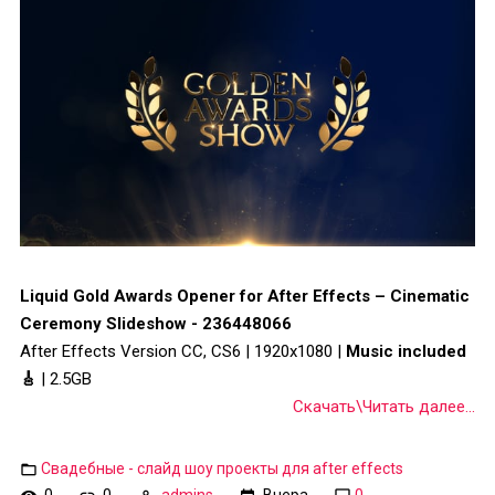
Liquid Gold Awards Opener for After Effects – Cinematic
Ceremony Slideshow - 236448066
After Effects Version CC, CS6 | 1920x1080 |
Music included
🎸
| 2.5GB
Скачать\Читать далее...
Свадебные - слайд шоу проекты для after effects
0
0
admins
Вчера
0