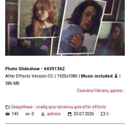
Photo Slideshow - 64391362
After Effects Version CC | 1920x1080 |
Music included 🎸
|
386 MB
Скачать\Читать далее...
Свадебные - слайд шоу проекты для after effects
145
0
admins
25.07.2026
0