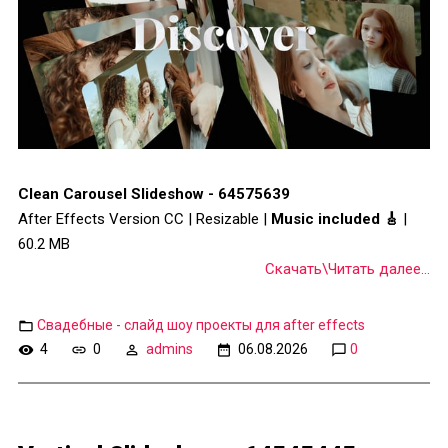
Clean Carousel Slideshow - 64575639
After Effects Version CC | Resizable |
Music included 🎸
|
60.2 MB
Скачать\Читать далее...
Свадебные - слайд шоу проекты для after effects
4
0
admins
06.08.2026
0