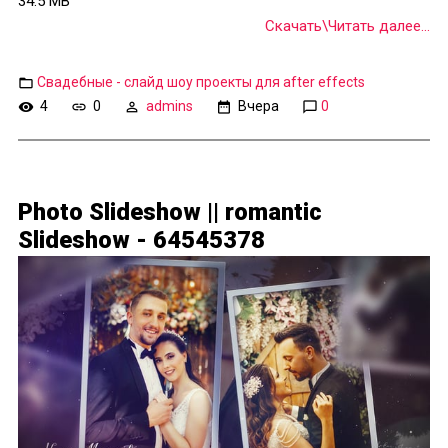
34.5 MB
Скачать\Читать далее...
Свадебные - слайд шоу проекты для after effects
4
0
admins
Вчера
0
Photo Slideshow || romantic
Slideshow - 64545378