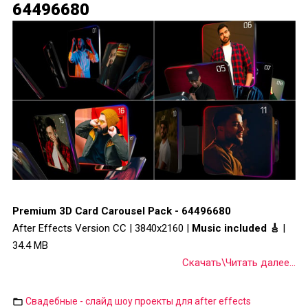
64496680
Premium 3D Card Carousel Pack - 64496680
After Effects Version CC | 3840x2160 |
Music included 🎸
|
34.4 MB
Скачать\Читать далее...
Свадебные - слайд шоу проекты для after effects