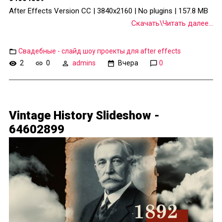
After Effects Version CC | 3840x2160 | No plugins | 157.8 MB
Скачать\Читать далее...
Свадебные - слайд шоу проекты для after effects
2
0
admins
Вчера
0
Vintage History Slideshow -
64602899