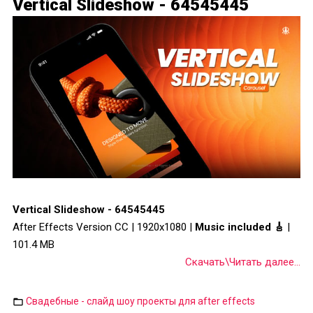
Vertical Slideshow - 64545445
Vertical Slideshow - 64545445
After Effects Version CC | 1920x1080 |
Music included 🎸
|
101.4 MB
Скачать\Читать далее...
Свадебные - слайд шоу проекты для after effects