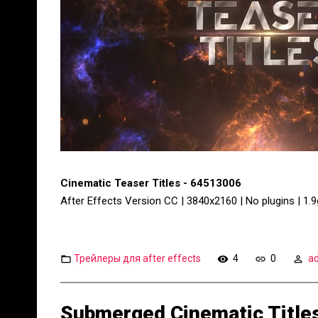
Cinematic Teaser Titles - 64513006
After Effects Version CC | 3840x2160 | No plugins | 1.
Трейлеры для after effects
4
0
a
Submerged Cinematic Title