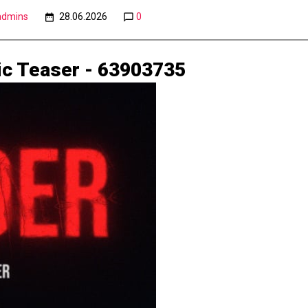
admins
28.06.2026
0
tic Teaser - 63903735