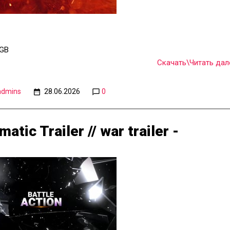
1GB
Скачать\Читать дале
admins
28.06.2026
0
atic Trailer // war trailer -