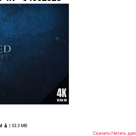
d 🎸
| 53.3 MB
Скачать\Читать дале