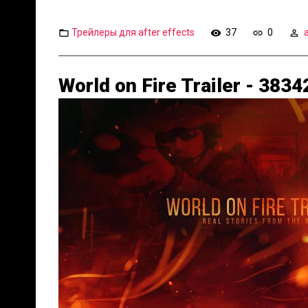
Трейлеры для after effects
37
0
World on Fire Trailer - 383