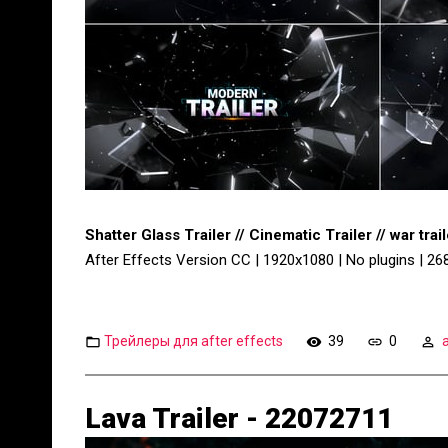
Shatter Glass Trailer // Cinematic Trailer // war tra
After Effects Version CC | 1920x1080 | No plugins | 2
Трейлеры для after effects
39
0
Lava Trailer - 22072711