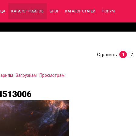
ИЦА
КАТАЛОГ ФАЙЛОВ
БЛОГ
КАТАЛОГ СТАТЕЙ
ФОРУМ
Страницы
:
1
2
тариям
·
Загрузкам
·
Просмотрам
64513006