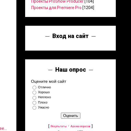
Проекты ProShow Producer
[104]
Проекты для Premiere Pro
[1204]
Вход на сайт
Наш опрос
Оцените мой сайт
Отлично
Хорошо
Неплохо
Плохо
Ужасно
[
·
]
Результаты
Архив опросов
е...