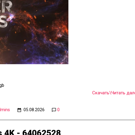
9gb
Скачать\Читать дале
dmins
05.08.2026
0
s 4K - 64062528