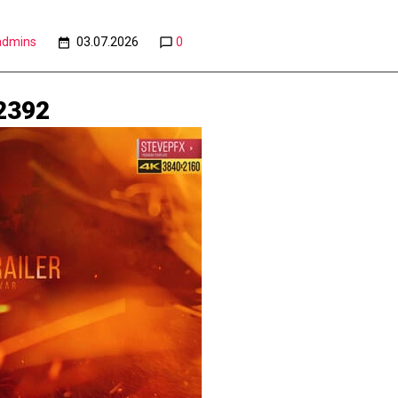
admins
03.07.2026
0
42392