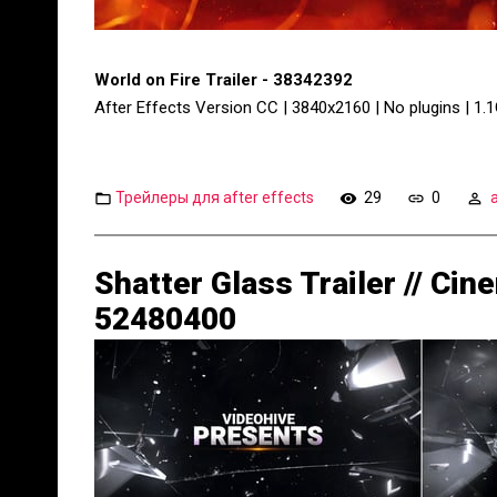
World on Fire Trailer - 38342392
After Effects Version CC | 3840x2160 | No plugins | 1.
Трейлеры для after effects
29
0
Shatter Glass Trailer // Cinem
52480400