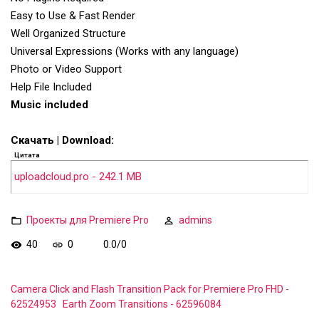
Easy to Use & Fast Render
Well Organized Structure
Universal Expressions (Works with any language)
Photo or Video Support
Help File Included
Music included
Скачать | Download:
Цитата
uploadcloud.pro - 242.1 MB
Проекты для Premiere Pro
admins
40
0
0.0
/
0
Camera Click and Flash Transition Pack for Premiere Pro FHD -
62524953
Earth Zoom Transitions - 62596084