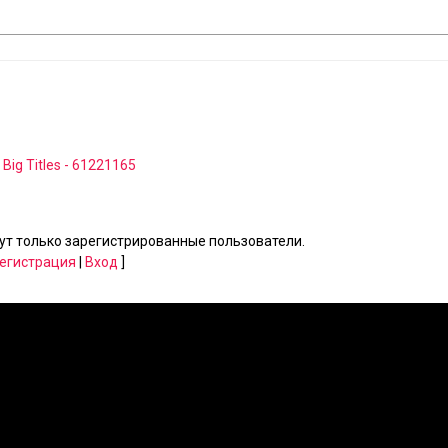
 Big Titles - 61221165
т только зарегистрированные пользователи.
егистрация
|
Вход
]