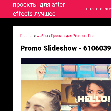
проекты для after
ГЛАВНАЯ СТРАН
effects лучшее
Главная
»
Файлы
»
Проекты для Premiere Pro
Promo Slideshow - 610603