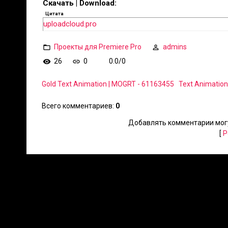
Скачать | Download:
Цитата
uploadcloud.pro
Проекты для Premiere Pro
admins
26
0
0.0
/
0
Gold Text Animation | MOGRT - 61163455
Text Animation
Всего комментариев
:
0
Добавлять комментарии могу
[
Р