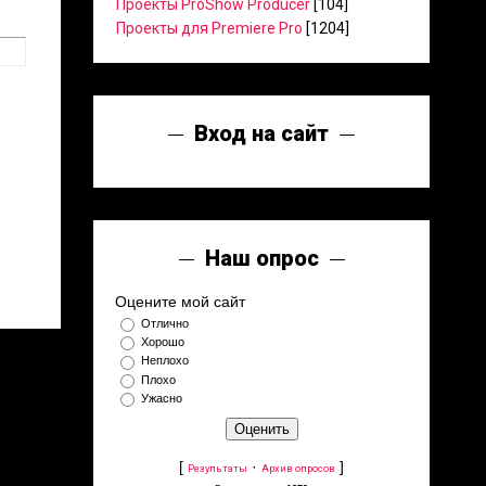
Проекты ProShow Producer
[104]
Проекты для Premiere Pro
[1204]
Вход на сайт
Наш опрос
Оцените мой сайт
Отлично
Хорошо
Неплохо
Плохо
Ужасно
[
·
]
Результаты
Архив опросов