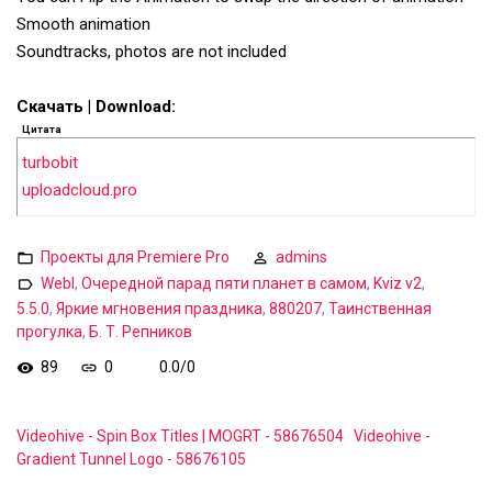
Smooth animation
Soundtracks, photos are not included
Скачать | Download:
Цитата
turbobit
uploadcloud.pro
Проекты для Premiere Pro
admins
WebI
,
Очередной парад пяти планет в самом
,
Kviz v2
,
5.5.0
,
Яркие мгновения праздника
,
880207
,
Таинственная
прогулка
,
Б. Т. Репников
89
0
0.0
/
0
Videohive - Spin Box Titles | MOGRT - 58676504
Videohive -
Gradient Tunnel Logo - 58676105