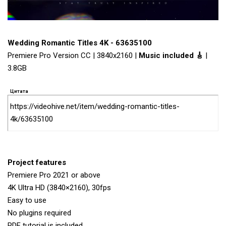
Wedding Romantic Titles 4K - 63635100
Premiere Pro Version CC | 3840x2160 |
Music included 🎸
|
3.8GB
Цитата
https://videohive.net/item/wedding-romantic-titles-
4k/63635100
Project features
Premiere Pro 2021 or above
4K Ultra HD (3840×2160), 30fps
Easy to use
No plugins required
PDF tutorial is included