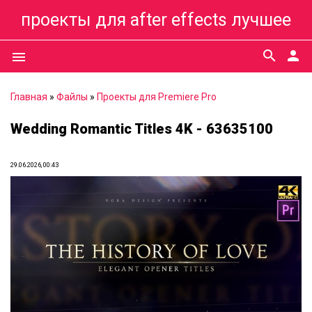
проекты для after effects лучшее
search
person
menu
Главная
»
Файлы
»
Проекты для Premiere Pro
Wedding Romantic Titles 4K - 63635100
29.06.2026, 00:43