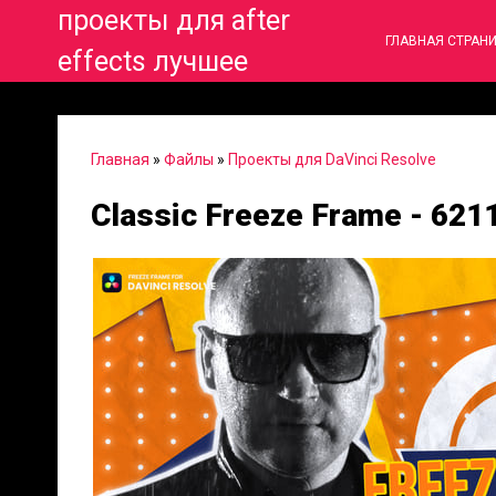
проекты для after
ГЛАВНАЯ СТРАН
effects лучшее
Главная
»
Файлы
»
Проекты для DaVinci Resolve
Classic Freeze Frame - 621