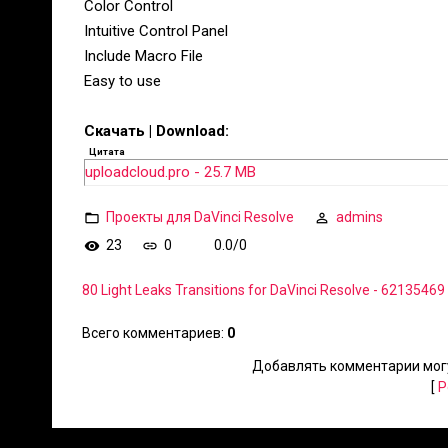
Color Control
Intuitive Control Panel
Include Macro File
Easy to use
Скачать | Download:
Цитата
uploadcloud.pro - 25.7 MB
Проекты для DaVinci Resolve
admins
23
0
0.0
/
0
80 Light Leaks Transitions for DaVinci Resolve - 62135469
Всего комментариев
:
0
Добавлять комментарии могу
[
Р