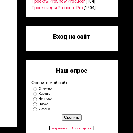
Проекты ProShow Producer
[104]
Проекты для Premiere Pro
[1204]
Вход на сайт
Наш опрос
Оцените мой сайт
Отлично
Хорошо
Неплохо
Плохо
Ужасно
[
·
]
Результаты
Архив опросов