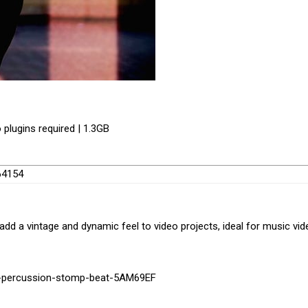
 plugins required | 1.3GB
264154
 add a vintage and dynamic feel to video projects, ideal for music vid
ms-percussion-stomp-beat-5AM69EF