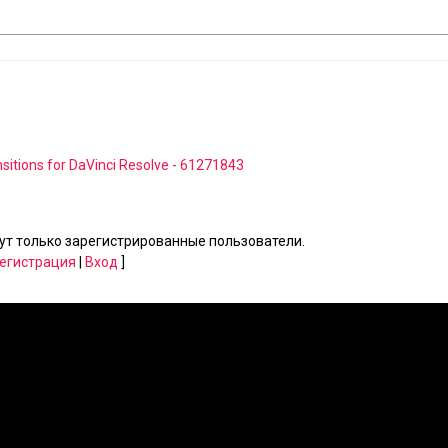
sitions for DaVinci Resolve - 61271843
т только зарегистрированные пользователи.
егистрация
|
Вход
]