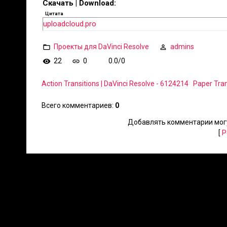
Скачать | Download:
Цитата
uploadcloud.pro
Проекты для DaVinci Resolve
admins
22
0
0.0
/
0
Action Transitions | DaVinci Resolve - 6124214
Paper Tran
Всего комментариев
:
0
Добавлять комментарии могу
[
Р