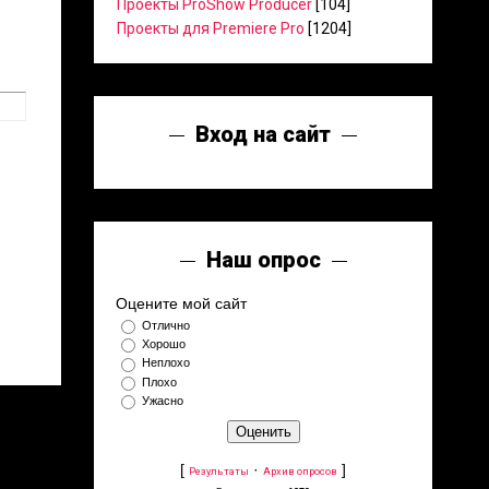
Проекты ProShow Producer
[104]
Проекты для Premiere Pro
[1204]
Вход на сайт
Наш опрос
Оцените мой сайт
Отлично
Хорошо
Неплохо
Плохо
Ужасно
[
·
]
Результаты
Архив опросов