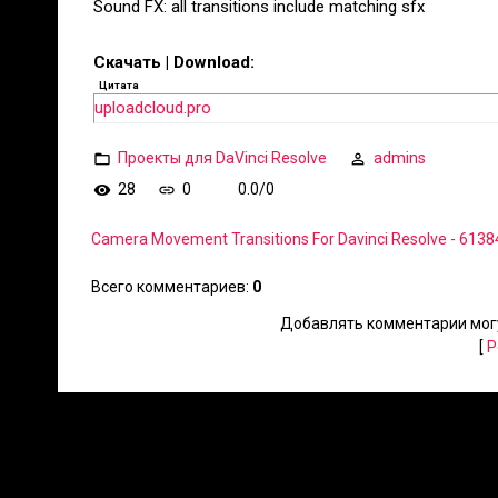
Sound FX: all transitions include matching sfx
Скачать | Download:
Цитата
uploadcloud.pro
Проекты для DaVinci Resolve
admins
28
0
0.0
/
0
Camera Movement Transitions For Davinci Resolve - 613
Всего комментариев
:
0
Добавлять комментарии могу
[
Р