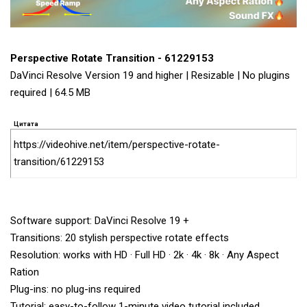
Perspective Rotate Transition - 61229153
DaVinci Resolve Version 19 and higher | Resizable | No plugins
required | 64.5 MB
Цитата
https://videohive.net/item/perspective-rotate-
transition/61229153
Software support: DaVinci Resolve 19 +
Transitions: 20 stylish perspective rotate effects
Resolution: works with HD · Full HD · 2k · 4k · 8k · Any Aspect
Ration
Plug-ins: no plug-ins required
Tutorial: easy-to-follow 1-minute video tutorial included