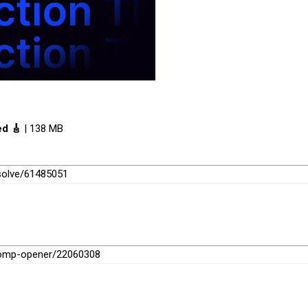
ed 🎸
| 138 MB
esolve/61485051
stomp-opener/22060308