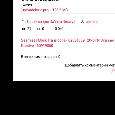
Цитата
uploadcloud.pro - 138.9 MB
Проекты для DaVinci Resolve
admins
27
0
0.0
/
0
Seamless Mask Transitions - 62581659
20-Dirty Scanner 
Resolve - 60919050
Всего комментариев
:
0
Добавлять комментарии могу
[
Р