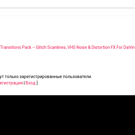
Transitions Pack – Glitch Scanlines, VHS Noise & Distortion FX For DaVin
т только зарегистрированные пользователи.
егистрация
|
Вход
]