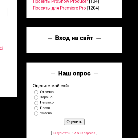
Проекты ProShow Producer
[104]
Проекты для Premiere Pro
[1204]
Вход на сайт
ci
Наш опрос
Оцените мой сайт
Отлично
Хорошо
Неплохо
Плохо
Ужасно
[
·
]
Результаты
Архив опросов