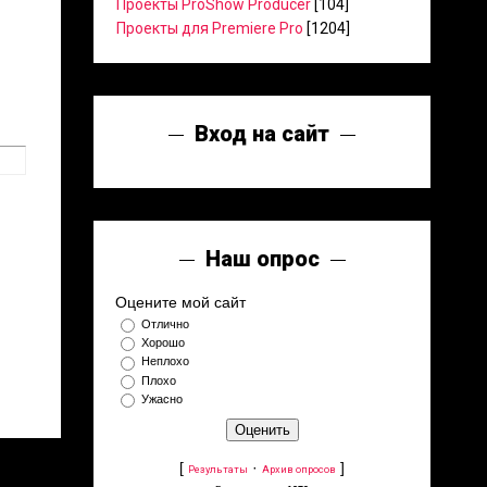
Проекты ProShow Producer
[104]
Проекты для Premiere Pro
[1204]
Вход на сайт
Наш опрос
Оцените мой сайт
Отлично
Хорошо
Неплохо
Плохо
Ужасно
[
·
]
Результаты
Архив опросов