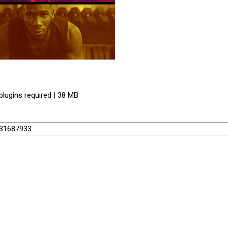
plugins required | 38 MB
t/31687933