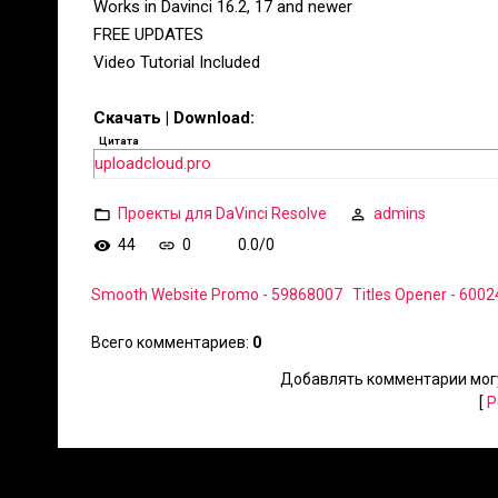
Works in Davinci 16.2, 17 and newer
FREE UPDATES
Video Tutorial Included
Скачать | Download:
Цитата
uploadcloud.pro
Проекты для DaVinci Resolve
admins
44
0
0.0
/
0
Smooth Website Promo - 59868007
Titles Opener - 600
Всего комментариев
:
0
Добавлять комментарии могу
[
Р