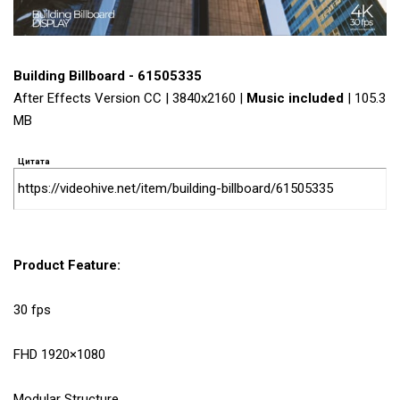
Building Billboard - 61505335
After Effects Version CC | 3840x2160 |
Music included
| 105.3
MB
Цитата
https://videohive.net/item/building-billboard/61505335
Product Feature:
30 fps
FHD 1920×1080
Modular Structure